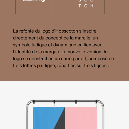
La refonte du logo d’
Hopscotch
s’inspire
directement du concept de la marelle, un
symbole ludique et dynamique en lien avec
l’identité de la marque. La nouvelle version du
logo se construit en un carré parfait, composé de
trois lettres par ligne, réparties sur trois lignes :