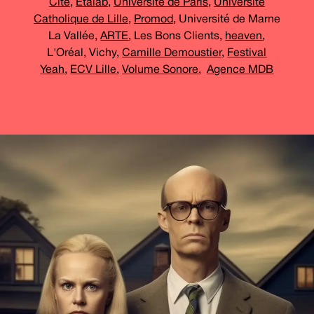
Cité
,
Etalab
,
Université de Paris
,
Université
Catholique de Lille
,
Promod
, Université de Marne
La Vallée,
ARTE
, Les Bons Clients,
heaven
,
L'Oréal, Vichy,
Camille Demoustier,
Festival
Yeah
,
ECV Lille
,
Volume Sonore
,
Agence MDB