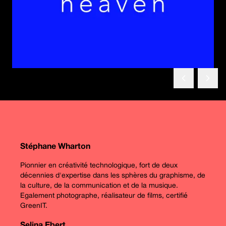
Précédent
Suiv
Stéphane Wharton
Pionnier en créativité technologique, fort de deux
décennies d'expertise dans les sphères du graphisme, de
la culture, de la communication et de la musique.
Egalement photographe, réalisateur de films, certifié
GreenIT.
Selina Ebert